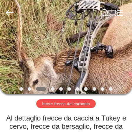
-
2026
Consistent
Arrows.
All
Rights
Reserved.
CASA
PRODOTTI
CIRCA
NOI
GIRO
DELLA
Intere frecce del carbonio
FABBRICA
Al dettaglio frecce da caccia a Tukey e
cervo, frecce da bersaglio, frecce da