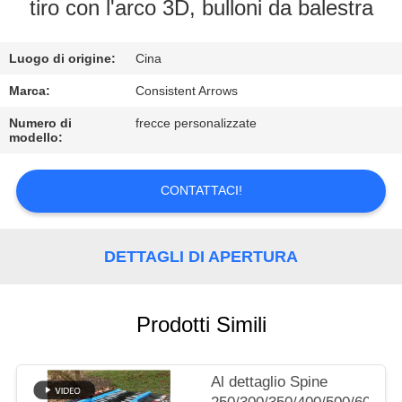
CONTROLLO
tiro con l'arco 3D, bulloni da balestra
DI
Luogo di origine:
Cina
QUALITÀ
Marca:
Consistent Arrows
CONTATTICI
Numero di
frecce personalizzate
modello:
RICHIEDA
CONTATTACI!
UNA
CITAZIONE
DETTAGLI DI APERTURA
MAPPA
DEL
Prodotti Simili
SITO
Al dettaglio Spine