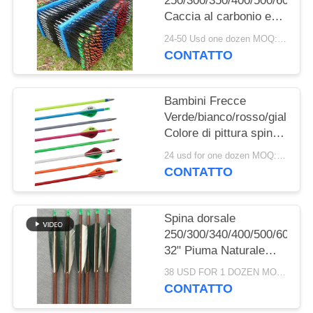
250/300/350/400/500/600/70
POLITICA
Caccia al carbonio e
SULLA
freccia mirata,bolletti a
24-50 Usd one dozen MOQ:10 dozzine.
PRIVACY
balestra
CONTATTO
Bambini Frecce
Verde/bianco/rosso/giallo/ro
Colore di pittura spina
dorsale
24 usd for one dozen MOQ:2 dozzine
400/500/600/700/800/1000/1
CONTATTO
Frecce di carbonio
Spina dorsale
250/300/340/400/500/600/70
32" Piuma Naturale
Fletched Frecce
38 USD FOR 1 DOZEN MOQ:12pcs, un dozzina
tradizionali in legno
CONTATTO