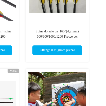
m) spina
Spina dorsale da .165"(4,2 mm)
1200
600/800/1000/1200 Frecce per
lie Target
giovani/principianti/principianti con
punte da 70 gr e alette/piume da 1,75/2"
ezzo
Ottenga il migliore prezzo
Fletched
Video