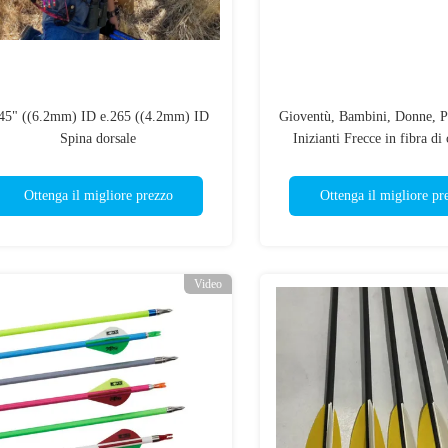
45" ((6.2mm) ID e.265 ((4.2mm) ID
Gioventù, Bambini, Donne, Pr
Spina dorsale
Inizianti Frecce in fibra di
0/600/700/800/900/1000 Con 2" Vane
Dirittura +/- 0,006" - 0,00
E Piume Frecce di gioventù
Fletched
Ottenga il migliore prezzo
Ottenga il migliore pr
Video