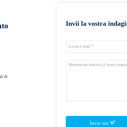
Invii la vostra indag
nto
tà di
Invia ora