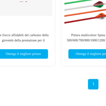
e frecce affidabili del carbonio della
Pittura multicolore Spina 
gioventù della prestazione per il
500/600/700/800/1000/1200
bambino/donne/dispositivo
giovani frecce di carbonio, 
avviamento, composto Recurve l'arco
fibra di carbonio di par
Ottenga il migliore prezzo
Ottenga il migliore pr
1