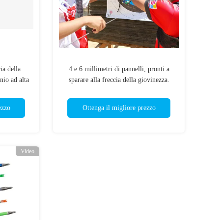
ia della
4 e 6 millimetri di pannelli, pronti a
nio ad alta
sparare alla freccia della giovinezza.
o mette in
ezzo
Ottenga il migliore prezzo
Video