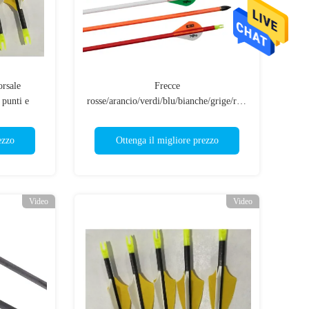
rsale
Frecce
punti e
rosse/arancio/verdi/blu/bianche/grige/rosa
e
fluorescenti del carbonio di colore in
spina dorsale 400/50/600/700/800/1000
ezzo
Ottenga il migliore prezzo
Video
Video