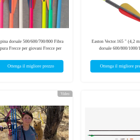
pina dorsale 500/600/700/800 Fibra
Easton Vector.165 " (4,2 m
pura Frecce per giovani Frecce per
dorsale 600/800/1000/
pittura a neon
Giovani/Novacomincianti/Scig
Starter
Ottenga il migliore prezzo
Ottenga il migliore pr
Video