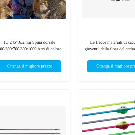
ID.245",6.2mm Spina dorsale
Le frecce materiali di cacc
00/600/700/800/1000 Arci di colore
gioventù della fibra del carbo
rancione/bianco/rosso/blu/giallo/rosa
resistenza per tiro con l'arc
mostra
Ottenga il migliore prezzo
Ottenga il migliore pr