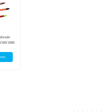
dorsale
/1500/1800
frecce di
tenza
ezzo