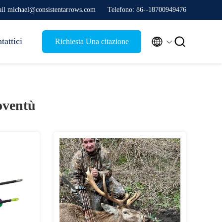
il michael@consistentarrows.com
Telefono: 86--18700949476


tattici
Richiesta Una citazione
oventù