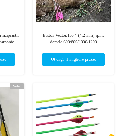
incipianti,
Easton Vector.165 " (4,2 mm) spina
 carbonio
dorsale 600/800/1000/1200
1",2 "Vane
Gioventù/Iniziante/Sette di partenza
ezzo
Ottenga il migliore prezzo
Video