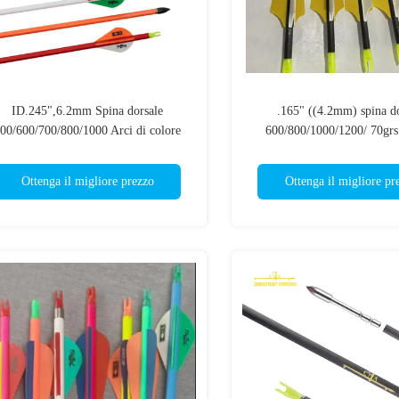
ID.245",6.2mm Spina dorsale
.165" ((4.2mm) spina do
00/600/700/800/1000 Arci di colore
600/800/1000/1200/ 70grs 
rancione/bianco/rosso/blu/giallo/rosa
1.75/2" alette/pium
Ottenga il migliore prezzo
Ottenga il migliore pr