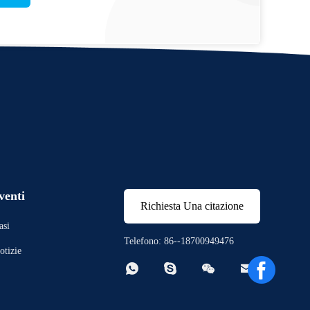
venti
Richiesta Una citazione
asi
Telefono: 86--18700949476
otizie



