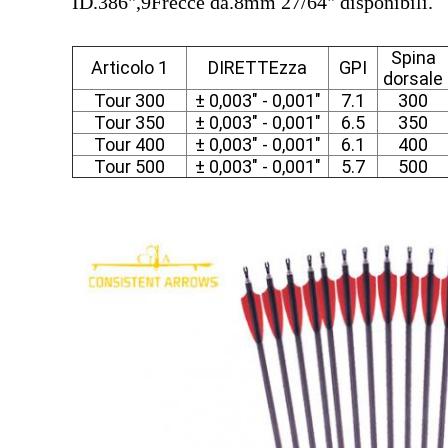
ID.386",9Frecce da.8mm 27/64" disponibili.
Spina
Articolo 1
DIRETTEzza
GPI
dorsale
Tour 300
± 0,003" - 0,001"
7.1
300
Tour 350
± 0,003" - 0,001"
6.5
350
Tour 400
± 0,003" - 0,001"
6.1
400
Tour 500
± 0,003" - 0,001"
5.7
500