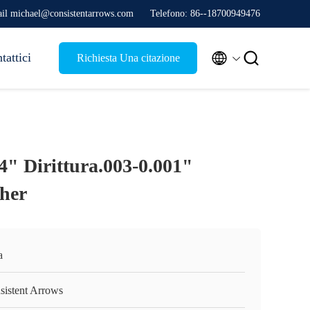
il michael@consistentarrows.com
Telefono: 86--18700949476


tattici
Richiesta Una citazione
4" Dirittura.003-0.001"
her
a
sistent Arrows