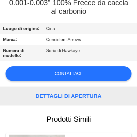
CONTROLLO
0.001-0.003" 100% Frecce da caccia
al carbonio
DI
QUALITÀ
Luogo di origine:
Cina
CONTATTICI
Marca:
Consistent Arrows
Numero di
Serie di Hawkeye
modello:
RICHIEDA
UNA
CONTATTACI!
CITAZIONE
DETTAGLI DI APERTURA
MAPPA
DEL
Prodotti Simili
SITO