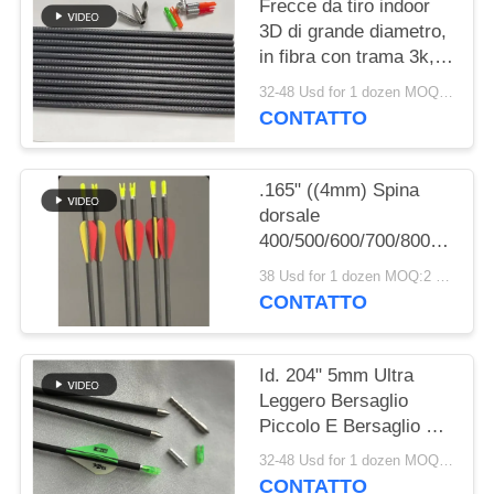
POLITICA
Frecce da tiro indoor
3D di grande diametro,
SULLA
in fibra con trama 3k,
PRIVACY
rettilineità .003- .001",
32-48 Usd for 1 dozen MOQ:2 dozzine
spine
CONTATTO
250/300/350/400/500/600,
diametro 9.3mm
(23/64")
.165" ((4mm) Spina
dorsale
400/500/600/700/800/900/10
Peso più leggero Lunga
38 Usd for 1 dozen MOQ:2 dozzine
distanza Mirco
CONTATTO
Diametro Winfly Meta
freccia
Id. 204" 5mm Ultra
Leggero Bersaglio
Piccolo E Bersaglio 3D
Spine
32-48 Usd for 1 dozen MOQ:2 dozzine
250/300/350/400/500/600/70
CONTATTO