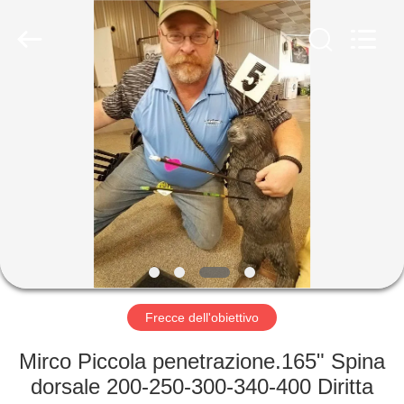
-
2026
Consistent
Arrows.
All
Rights
Reserved.
CASA
PRODOTTI
CIRCA
NOI
GIRO
DELLA
Frecce dell'obiettivo
FABBRICA
Mirco Piccola penetrazione.165" Spina
dorsale 200-250-300-340-400 Diritta