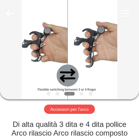
-
2026
Consistent
Arrows.
All
Rights
Reserved.
CASA
PRODOTTI
CIRCA
NOI
GIRO
DELLA
Accessori per l'arco
FABBRICA
Di alta qualità 3 dita e 4 dita pollice
Arco rilascio Arco rilascio composto