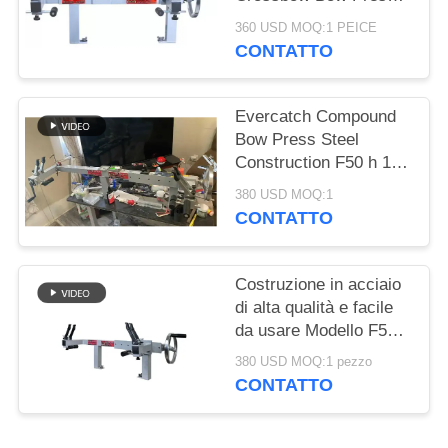
POLITICA
with Draw Board
360 USD MOQ:1 PEICE
SULLA
CONTATTO
PRIVACY
Evercatch Compound
Bow Press Steel
Construction F50 h 12-
46" Bow Press con
380 USD MOQ:1
barda di tracciamento
CONTATTO
Costruzione in acciaio
di alta qualità e facile
da usare Modello F50H
Apertura da 11" a 49"
380 USD MOQ:1 pezzo
Assi Pressa per arco
CONTATTO
con tavola di trazione