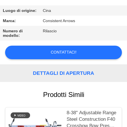
CONTROLLO
DI
Luogo di origine:
Cina
QUALITÀ
Marca:
Consistent Arrows
Numero di
Rilascio
modello:
CONTATTICI
CONTATTACI!
RICHIEDA
UNA
DETTAGLI DI APERTURA
CITAZIONE
MAPPA
Prodotti Simili
DEL
SITO
8-38" Adjustable Range
Steel Construction F40
Crossbow Bow Press