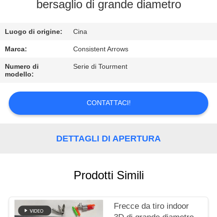
CONTROLLO
bersaglio di grande diametro
DI
Luogo di origine:
Cina
QUALITÀ
Marca:
Consistent Arrows
CONTATTICI
Numero di
Serie di Tourment
modello:
RICHIEDA
CONTATTACI!
UNA
CITAZIONE
DETTAGLI DI APERTURA
MAPPA
DEL
Prodotti Simili
SITO
Frecce da tiro indoor