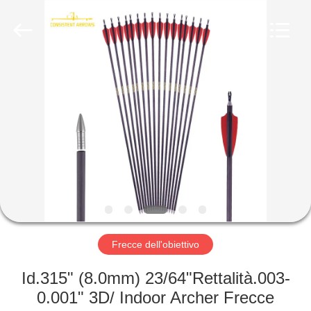
-
2026
Consistent
Arrows.
All
Rights
Reserved.
CASA
PRODOTTI
CIRCA
NOI
GIRO
DELLA
Frecce dell'obiettivo
FABBRICA
Id.315" (8.0mm) 23/64"Rettalità.003-
0.001" 3D/ Indoor Archer Frecce