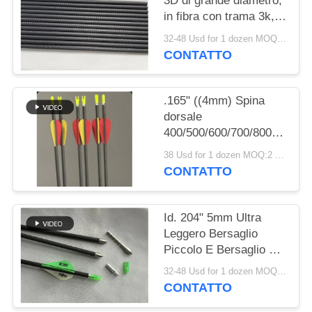
3D di grande diametro,
POLITICA
in fibra con trama 3k,
SULLA
rettilineità .003- .001",
32-48 Usd for 1 dozen MOQ:2 dozzine
PRIVACY
spine
CONTATTO
250/300/350/400/500/600,
diametro 9.3mm
(23/64")
.165" ((4mm) Spina
dorsale
400/500/600/700/800/900/10
Peso più leggero Lunga
38 Usd for 1 dozen MOQ:2 dozzine
distanza Mirco
CONTATTO
Diametro Winfly Meta
freccia
Id. 204" 5mm Ultra
Leggero Bersaglio
Piccolo E Bersaglio 3D
Spine
32-48 Usd for 1 dozen MOQ:2 dozzine
250/300/350/400/500/600/70
CONTATTO
Frecce