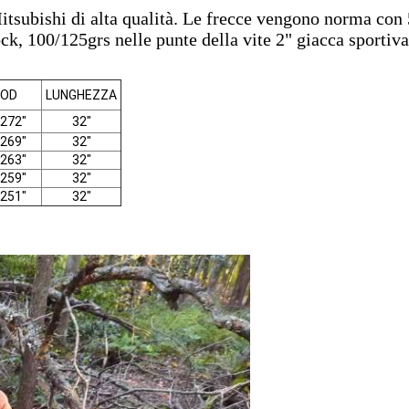
 Mitsubishi di alta qualità. Le frecce vengono norma con
 Nock, 100/125grs nelle punte della vite 2" giacca sport
OD
LUNGHEZZA
,272"
32"
,269"
32"
,263"
32"
,259"
32"
,251"
32"