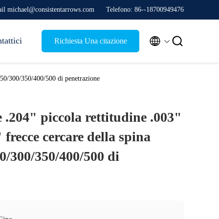
il michael@consistentarrows.com
Telefono: 86--18700949476


tattici
Richiesta Una citazione
/250/300/350/400/500 di penetrazione
e .204" piccola rettitudine .003"
frecce cercare della spina
0/300/350/400/500 di