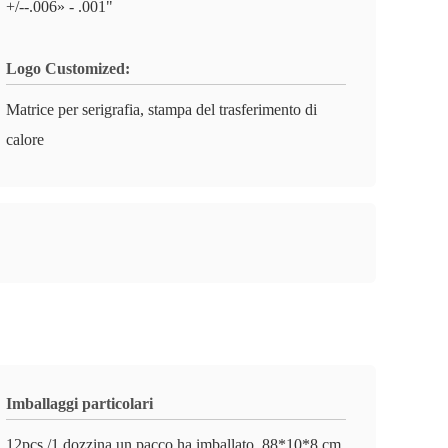
+/--.006» - .001"
Logo Customized:
Matrice per serigrafia, stampa del trasferimento di
calore
Imballaggi particolari
12pcs /1 dozzina un pacco ha imballato, 88*10*8 cm,