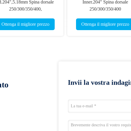
d.204",5.18mm Spina dorsale
Inner.204" Spina dorsale
250/300/350/400,
250/300/350/400
ta.001-.003", 32" Penetrazione
Dirittura.001-.003" Piccolo
Ultra Caccia frecce assassina
diametro più leggero più fort
Ottenga il migliore prezzo
Ottenga il migliore prezzo
frecce Ultra 5mm
Invii la vostra indag
nto