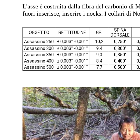
L'asse è costruita dalla fibra del carbonio di
fuori inserisce, inserire i nocks. I collari di
SPINA
OGGETTO
RETTITUDINE
GPI
DORSALE
Assassino 250
± 0,003" -0,001"
10,2
0,250"
0
Assassino 300
± 0,003" -0,001"
9,4
0,300"
0
Assassino 350
± 0,003" -0,001"
9,0
0,350"
0
Assassino 400
± 0,003" -0,001"
8,4
0,400"
0
Assassino 500
± 0,003" -0,001"
7,7
0,500"
0