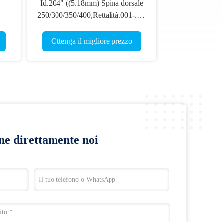
Id.204" ((5.18mm) Spina dorsale
250/300/350/400,Rettalità.001-.003"
Piccolo diametro 5mm Ultra
e
Target di caccia frecce
Ottenga il migliore prezzo
ine direttamente noi