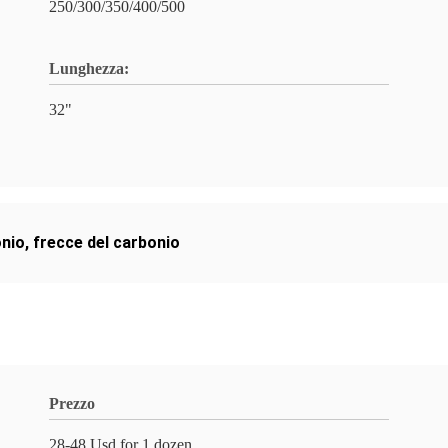
250/300/350/400/500
Lunghezza:
32"
onio
,
frecce del carbonio
Prezzo
28-48 Usd for 1 dozen