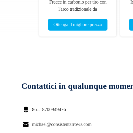
Frecce in carbonio per tiro con
I
l'arco tradizionale da
34"-35"-36"-37"-38"-39" di
Ret
lunghezza, .245" (6.2mm) di
Ottenga il migliore prezzo
spina, 400/500/600/700/800
Contattici in qualunque mome

86--18700949476

michael@consistentarrows.com