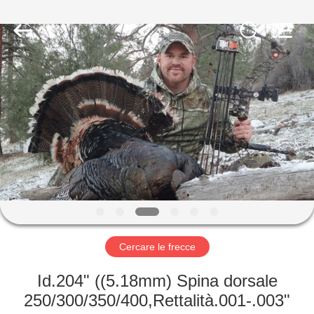
-
2026
Consistent
Arrows.
All
Rights
Reserved.
CASA
PRODOTTI
CIRCA
NOI
GIRO
DELLA
Cercare le frecce
FABBRICA
Id.204" ((5.18mm) Spina dorsale
250/300/350/400,Rettalità.001-.003"