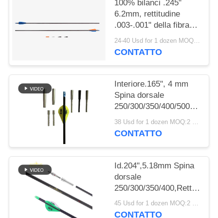
POLITICA
100% bilanci .245"
6.2mm, rettitudine
SULLA
.003-.001" della fibra
PRIVACY
del carbonio
24-40 Usd for 1 dozen MOQ:2 dozzine
pale/piume cercare
CONTATTO
delle frecce della spina
dorsale
250/300/340/400/500
Interiore.165", 4 mm
Spina dorsale
250/300/350/400/500/600/80
Peso più leggero
38 Usd for 1 dozen MOQ:2 dozzine
Piccolo diametro
CONTATTO
bersaglio da caccia
frecce Winfly
Id.204",5.18mm Spina
dorsale
250/300/350/400,Retta.001-
",32" Peso leggero
45 Usd for 1 dozen MOQ:2 dozzine
5mm Ultra Target e
CONTATTO