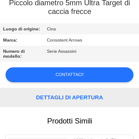
CONTROLLO
Piccolo diametro 5mm Ultra Target di
caccia frecce
DI
QUALITÀ
Luogo di origine:
Cina
CONTATTICI
Marca:
Consistent Arrows
Numero di
Serie Assassini
modello:
RICHIEDA
UNA
CONTATTACI!
CITAZIONE
DETTAGLI DI APERTURA
MAPPA
DEL
Prodotti Simili
SITO