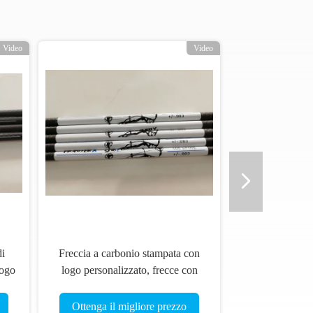
Video
Video
di
Freccia a carbonio stampata con
logo
logo personalizzato, frecce con
logo stampato, frecce da caccia e
bersaglio, bulloni di balestra
Ottenga il migliore prezzo