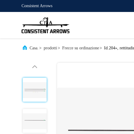
Consistent Arrows
Casa.
>
prodotti
>
Frecce su ordinazione
>
Id.204», rettitud