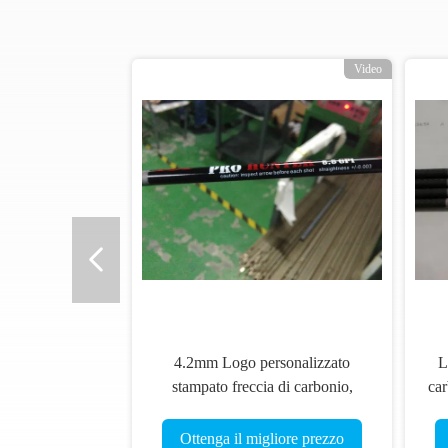
o
Video
4.2mm Logo personalizzato
L
stampato freccia di carbonio,
car
frecce con logo stampato,caccia e
frecce di mira
Ottenga il migliore prezzo