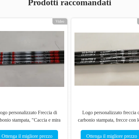
Prodotti raccomandati
Video
ogo personalizzato Freccia di
Logo personalizzato freccia 
bonio stampata, "Caccia e mira
carbonio stampata, frecce con 
frecce, balestrini"
stampato, caccia e bersaglio
frecce, bulloni di balestra
Ottenga il migliore prezzo
Ottenga il migliore prezzo