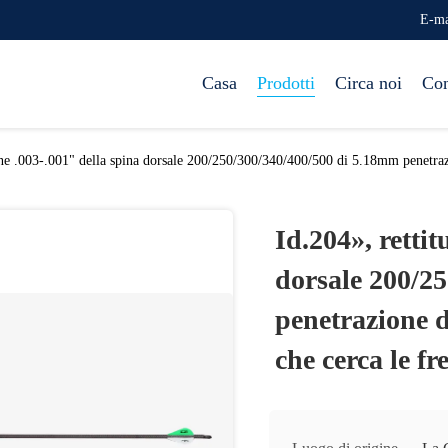
E-ma
Casa
Prodotti
Circa noi
Con
ine .003-.001" della spina dorsale 200/250/300/340/400/500 di 5.18mm penetrazio
Id.204», retti
dorsale 200/2
penetrazione d
che cerca le fr