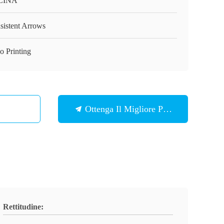
 CINA
sistent Arrows
o Printing
Ottenga Il Migliore Prezzo
Rettitudine: