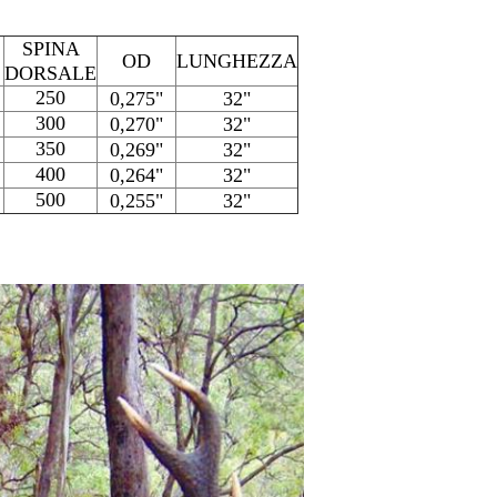
SPINA
OD
LUNGHEZZA
DORSALE
250
0,275"
32"
300
0,270"
32"
350
0,269"
32"
400
0,264"
32"
500
0,255"
32"