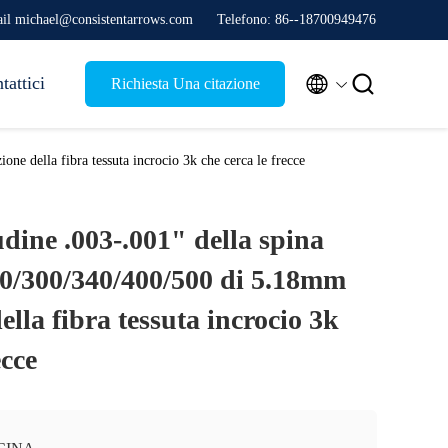
il michael@consistentarrows.com
Telefono: 86--18700949476


tattici
Richiesta Una citazione
ne della fibra tessuta incrocio 3k che cerca le frecce
tudine .003-.001" della spina
50/300/340/400/500 di 5.18mm
ella fibra tessuta incrocio 3k
ecce