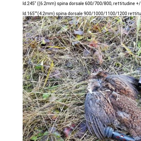
Id.245" ((6.2mm) spina dorsale 600/700/800, rettitudine +/-
Id.165""(4.2mm) spina dorsale 900/1000/1100/1200 rettitudi