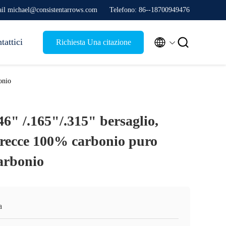
il michael@consistentarrows.com
Telefono: 86--18700949476


tattici
Richiesta Una citazione
onio
46" /.165"/.315" bersaglio,
 frecce 100% carbonio puro
carbonio
a