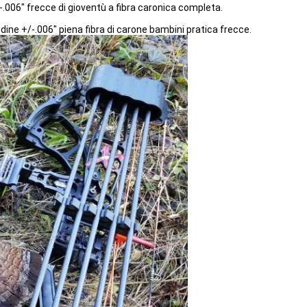
.006" frecce di gioventù a fibra caronica completa.
ne +/-.006" piena fibra di carone bambini pratica frecce.