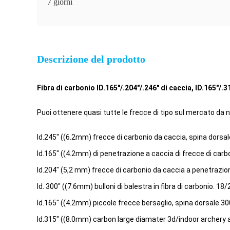
7 giorni
Descrizione del prodotto
Fibra di carbonio ID.165"/.204"/.246" di caccia, ID.165"/.3
Puoi ottenere quasi tutte le frecce di tipo sul mercato da 
Id.245" ((6.2mm) frecce di carbonio da caccia, spina dorsal
Id.165" ((4.2mm) di penetrazione a caccia di frecce di carb
Id.204" (5,2 mm) frecce di carbonio da caccia a penetrazion
Id. 300" ((7.6mm) bulloni di balestra in fibra di carbonio. 18
Id.165" ((4.2mm) piccole frecce bersaglio, spina dorsale 
Id.315" ((8.0mm) carbon large diamater 3d/indoor archery a