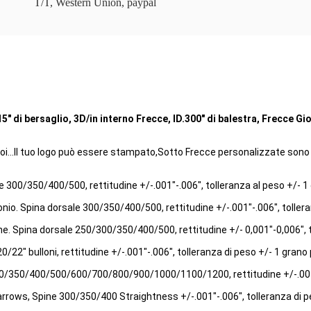
T/T, Western Union, paypal
15" di bersaglio, 3D/in interno Frecce, ID.300" di balestra, Frecce Gio
noi...Il tuo logo può essere stampato,Sotto Frecce personalizzate sono d
e 300/350/400/500, rettitudine +/-.001"-.006", tolleranza al peso +/- 1
onio. Spina dorsale 300/350/400/500, rettitudine +/-.001"-.006", toller
e. Spina dorsale 250/300/350/400/500, rettitudine +/- 0,001"-0,006", t
/20/22" bulloni, rettitudine +/-.001"-.006", tolleranza di peso +/- 1 grano
300/350/400/500/600/700/800/900/1000/1100/1200, rettitudine +/-.001"-
rrows, Spine 300/350/400 Straightness +/-.001"-.006", tolleranza di p