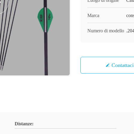
Luogo di origine
Cin
Marca
cons
Numero di modello
.20
Contattaci
Distanze: