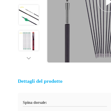
Dettagli del prodotto
Spina dorsale: