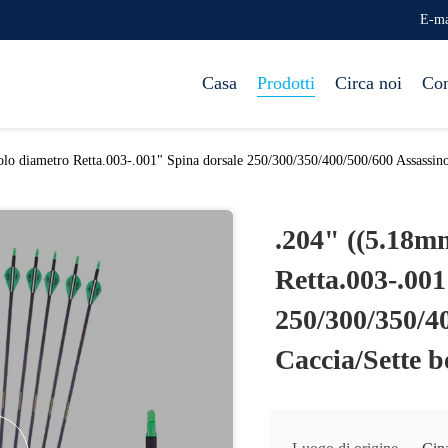
E-ma
Casa
Prodotti
Circa noi
Con
lo diametro Retta.003-.001" Spina dorsale 250/300/350/400/500/600 Assassino 
.204" ((5.18m
Retta.003-.001
250/300/350/4
Caccia/Sette b