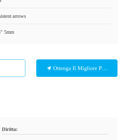
a
istent arrows
4" 5mm
Ottenga Il Migliore Prezzo
Diritta: