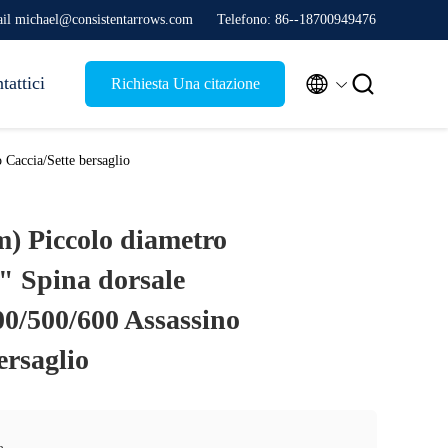
il michael@consistentarrows.com
Telefono: 86--18700949476


tattici
Richiesta Una citazione
Caccia/Sette bersaglio
m) Piccolo diametro
" Spina dorsale
00/500/600 Assassino
ersaglio