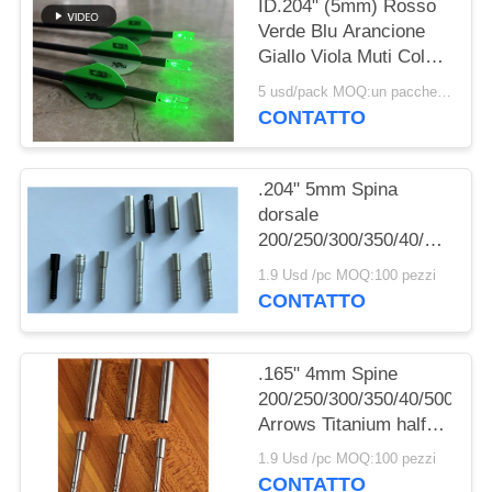
POLITICA
ID.204" (5mm) Rosso
Verde Blu Arancione
SULLA
Giallo Viola Muti Colore
PRIVACY
Nocks a Freccia
5 usd/pack MOQ:un pacchetto
Illuminati Con
CONTATTO
Interruttore Pulsante in
Ottone
.204" 5mm Spina
dorsale
200/250/300/350/40/500
Frecce spigoli a metà
1.9 Usd /pc MOQ:100 pezzi
CONTATTO
.165" 4mm Spine
200/250/300/350/40/500
Arrows Titanium half
out inserts and Collars
1.9 Usd /pc MOQ:100 pezzi
Sleeve
CONTATTO