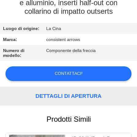
CONTROLLO
e alluminio, inserti half-out con
collarino di impatto outserts
DI
QUALITÀ
Luogo di origine:
La Cina
CONTATTICI
Marca:
consistent arrows
Numero di
Componente della freccia
modello:
RICHIEDA
UNA
CONTATTACI!
CITAZIONE
DETTAGLI DI APERTURA
MAPPA
DEL
Prodotti Simili
SITO