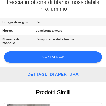
CONTROLLO
freccia in ottone di titanio inossidabile
in alluminio
DI
QUALITÀ
Luogo di origine:
Cina
CONTATTICI
Marca:
consistent arrows
Numero di
Componente della freccia
modello:
RICHIEDA
UNA
CONTATTACI!
CITAZIONE
DETTAGLI DI APERTURA
MAPPA
DEL
Prodotti Simili
SITO