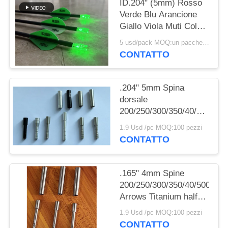
POLITICA
ID.204" (5mm) Rosso
Verde Blu Arancione
SULLA
Giallo Viola Muti Colore
PRIVACY
Nocks a Freccia
5 usd/pack MOQ:un pacchetto
Illuminati Con
CONTATTO
Interruttore Pulsante in
Ottone
.204" 5mm Spina
dorsale
200/250/300/350/40/500
Frecce spigoli a metà
1.9 Usd /pc MOQ:100 pezzi
CONTATTO
.165" 4mm Spine
200/250/300/350/40/500
Arrows Titanium half
out inserts and Collars
1.9 Usd /pc MOQ:100 pezzi
Sleeve
CONTATTO