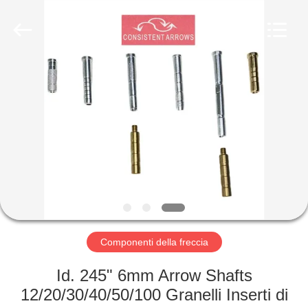
-
2026
Consistent
Arrows.
All
Rights
Reserved.
CASA
PRODOTTI
CIRCA
NOI
GIRO
DELLA
Componenti della freccia
FABBRICA
Id. 245" 6mm Arrow Shafts
12/20/30/40/50/100 Granelli Inserti di