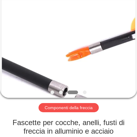
-
2026
Consistent
Arrows.
All
Rights
Reserved.
CASA
PRODOTTI
CIRCA
NOI
GIRO
DELLA
Componenti della freccia
FABBRICA
Fascette per cocche, anelli, fusti di
freccia in alluminio e acciaio