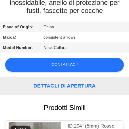
CONTROLLO
inossidabile, anello di protezione per
fusti, fascette per cocche
DI
QUALITÀ
Place of Origin:
China
CONTATTICI
Marca:
consistent arrows
Model Number:
Nock Collars
RICHIEDA
CONTATTACI!
UNA
CITAZIONE
DETTAGLI DI APERTURA
MAPPA
DEL
Prodotti Simili
SITO
ID.204" (5mm) Rosso