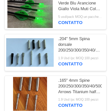
POLITICA
Verde Blu Arancione
Giallo Viola Muti Colore
SULLA
Nocks a Freccia
PRIVACY
5 usd/pack MOQ:un pacchetto
Illuminati Con
CONTATTO
Interruttore Pulsante in
Ottone
.204" 5mm Spina
dorsale
200/250/300/350/40/500
Frecce spigoli a metà
1.9 Usd /pc MOQ:100 pezzi
CONTATTO
.165" 4mm Spine
200/250/300/350/40/500
Arrows Titanium half
out inserts and Collars
1.9 Usd /pc MOQ:100 pezzi
Sleeve
CONTATTO