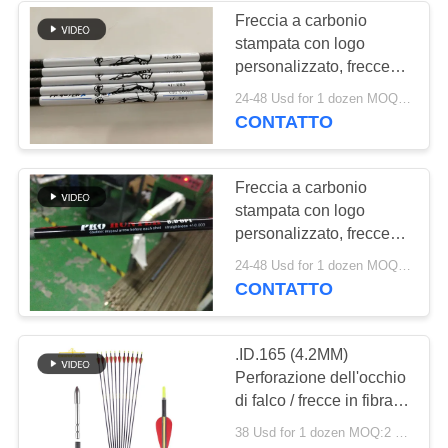
Freccia a carbonio
stampata con logo
personalizzato, frecce
con logo stampato,
24-48 Usd for 1 dozen MOQ:12 PCS
frecce da caccia e
CONTATTO
bersaglio, bulloni di
balestra
Freccia a carbonio
stampata con logo
personalizzato, frecce
con logo stampato,
24-48 Usd for 1 dozen MOQ:12 PCS
frecce da caccia e
CONTATTO
bersaglio, bulloni di
balestra
.ID.165 (4.2MM)
Perforazione dell'occhio
di falco / frecce in fibra di
carbonio Resistenza
38 Usd for 1 dozen MOQ:2 dozzine
all'impatto Frecce da