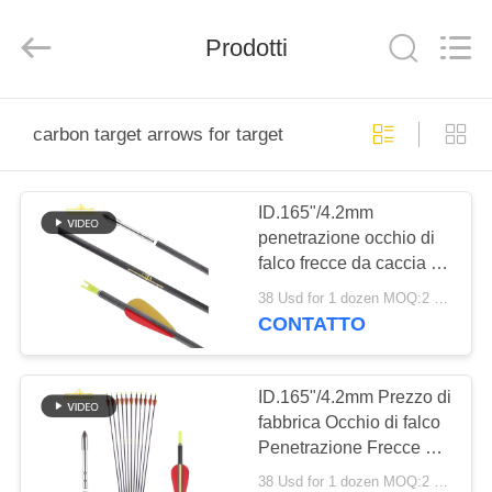
-
2026
Consistent
Prodotti
Arrows.
All
Rights
Reserved.
CASA
carbon target arrows for target
PRODOTTI
ID.165"/4.2mm
penetrazione occhio di
CIRCA
falco frecce da caccia al
NOI
carbonio / frecce in fibra
38 Usd for 1 dozen MOQ:2 dozzine
di carbonio resistenza
CONTATTO
agli urti
GIRO
DELLA
ID.165"/4.2mm Prezzo di
fabbrica Occhio di falco
FABBRICA
Penetrazione Frecce da
caccia al carbonio /
38 Usd for 1 dozen MOQ:2 dozzine