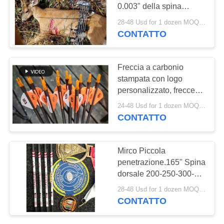
POLITICA
0.003" della spina
SULLA
dorsale 200-250-300-
28-48 Usd for 1 dozen MOQ:2 dozzine
340-400 frecce 100% di
CONTATTO
PRIVACY
caccia del carbonio
Freccia a carbonio
stampata con logo
personalizzato, frecce
con logo stampato,
24-48 Usd for 1 dozen MOQ:12 PCS
frecce da caccia e
CONTATTO
bersaglio, bulloni di
balestra
Mirco Piccola
penetrazione.165" Spina
dorsale 200-250-300-
340-400 Diritta 0.001-
28-48 Usd for 1 dozen MOQ:2 dozzine
0.003" 100% Frecce da
CONTATTO
caccia al carbonio