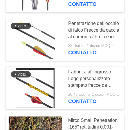
CONTROLLO
Frecce in fibra di
CONTATTO
carbonio
DI
QUALITÀ
Penetrazione dell'occhio
di falco Frecce da caccia
al carbonio / Frecce in
CONTATTICI
fibra di carbonio
38 Usd for 1 dozen MOQ:2 dozzine
Resistenza all'impatto
CONTATTO
RICHIEDA
UNA
Fabbrica all'ingrosso
CITAZIONE
Logo personalizzato
stampato frecce da
caccia in carbonio frecce
MAPPA
20-48 Usd for 1 dozen MOQ:120PCS
da bersaglio dardi per
CONTATTO
DEL
balestra
SITO
Mirco Small Penetration
.165" rettitudini 0.001-