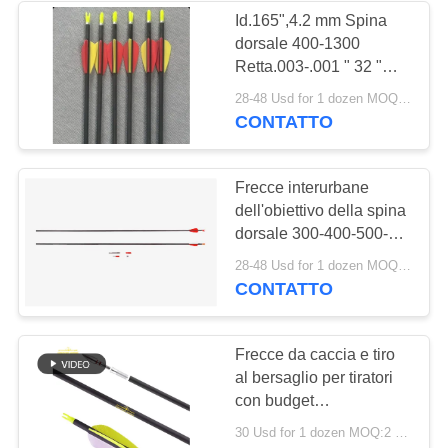
scoppio
Id.165",4.2 mm Spina
dorsale 400-1300
Retta.003-.001 " 32 "
Piccolo bersaglio Frecce
28-48 Usd for 1 dozen MOQ:2 dozzine
a lunga distanza arco
CONTATTO
ricorrente
Frecce interurbane
dell'obiettivo della spina
dorsale 300-400-500-
600-800-1000-1200-
28-48 Usd for 1 dozen MOQ:2 dozzine
1800/4.2mm di Mirco
CONTATTO
Small .165"
Frecce da caccia e tiro
al bersaglio per tiratori
con budget
250/300/350/400/500/600/70
30 Usd for 1 dozen MOQ:2 dozzine