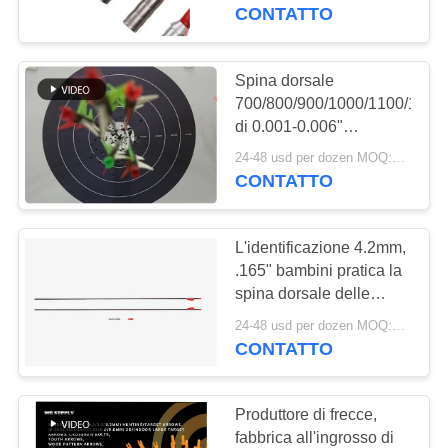
CONTROLLO
CONTATTO
DI
QUALITÀ
Spina dorsale
700/800/900/1000/1100/1200
di 0.001-0.006"
CONTATTICI
rettitudini 32" gioventù
24-48 usd per dozen MOQ:2 dozzine
100% della fibra del
CONTATTO
RICHIEDA
carbonio/donne/bambini/frecc
pratica del bambino
UNA
L'identificazione 4.2mm,
CITAZIONE
.165" bambini pratica la
spina dorsale delle
frecce 800 0,001" -
MAPPA
24-48 usd per dozen MOQ:2 dozzine
0,003" - 0,006"
CONTATTO
DEL
rettitudine 32"
SITO
Produttore di frecce,
fabbrica all'ingrosso di