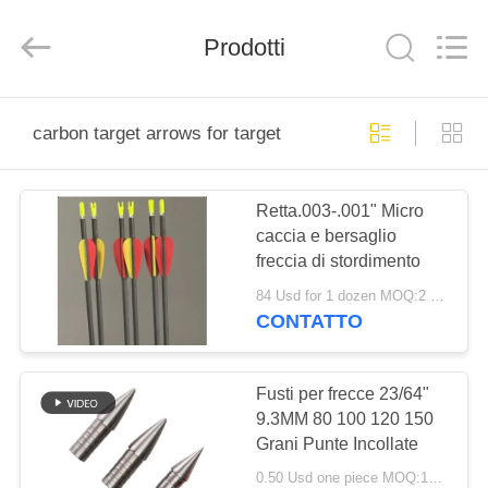
-
2026
Consistent
Prodotti
Arrows.
All
Rights
Reserved.
CASA
carbon target arrows for target
PRODOTTI
Retta.003-.001" Micro
caccia e bersaglio
CIRCA
freccia di stordimento
NOI
84 Usd for 1 dozen MOQ:2 dozzine
CONTATTO
GIRO
DELLA
Fusti per frecce 23/64"
9.3MM 80 100 120 150
FABBRICA
Grani Punte Incollate
0.50 Usd one piece MOQ:12pcs