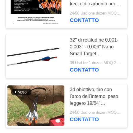
POLITICA
frecce di carbonio per la
SULLA
caccia, bersaglio,
24-50 Usd one dozen MOQ:Una dozzina.
interno, bersaglio 3D,
CONTATTO
PRIVACY
bulloni di balestra
32" di rettitudine 0,001-
0,003" - 0,006" Nano
Small Target
Id.165",4.2mm Fibra di
38 Usd for 1 dozen MOQ:2 dozzine
carbonio freccia
CONTATTO
grossista, produttore
3d obiettivo, tiro con
l'arco dell'interno, peso
leggero 19/64"
rettitudine .001-.003"
24-50 Usd one dozen MOQ:1 dozzina
della spina dorsale
CONTATTO
300/350/400/500/600
frecce del carbonio di