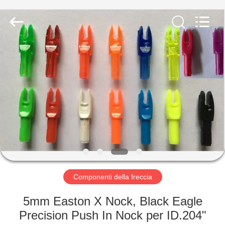
-
2026
Consistent
Arrows.
All
Rights
Reserved.
CASA
PRODOTTI
CIRCA
NOI
GIRO
DELLA
Componenti della freccia
FABBRICA
5mm Easton X Nock, Black Eagle
Precision Push In Nock per ID.204"