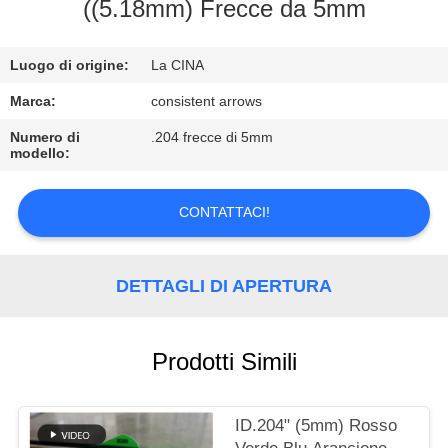
CONTROLLO
((5.18mm) Frecce da 5mm
DI
Luogo di origine:
La CINA
QUALITÀ
Marca:
consistent arrows
CONTATTICI
Numero di
.204 frecce di 5mm
modello:
RICHIEDA
CONTATTACI!
UNA
CITAZIONE
DETTAGLI DI APERTURA
MAPPA
DEL
Prodotti Simili
SITO
ID.204" (5mm) Rosso