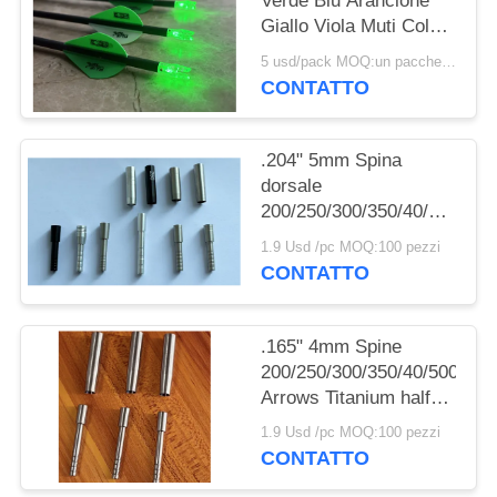
Verde Blu Arancione
POLITICA
Giallo Viola Muti Colore
SULLA
Nocks a Freccia
5 usd/pack MOQ:un pacchetto
PRIVACY
Illuminati Con
CONTATTO
Interruttore Pulsante in
Ottone
.204" 5mm Spina
dorsale
200/250/300/350/40/500
Frecce spigoli a metà
1.9 Usd /pc MOQ:100 pezzi
CONTATTO
.165" 4mm Spine
200/250/300/350/40/500
Arrows Titanium half
out inserts and Collars
1.9 Usd /pc MOQ:100 pezzi
Sleeve
CONTATTO