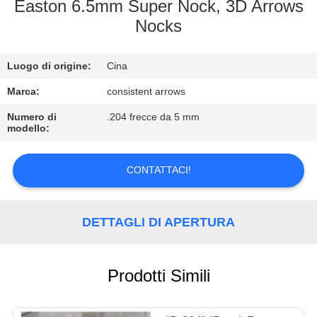
CONTROLLO
Easton 6.5mm Super Nock, 3D Arrows
Nocks
DI
QUALITÀ
Luogo di origine:
Cina
CONTATTICI
Marca:
consistent arrows
Numero di
.204 frecce da 5 mm
modello:
RICHIEDA
UNA
CONTATTACI!
CITAZIONE
DETTAGLI DI APERTURA
MAPPA
DEL
Prodotti Simili
SITO