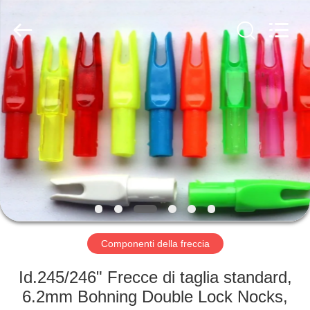
-
2026
Consistent
Arrows.
All
Rights
Reserved.
CASA
PRODOTTI
CIRCA
NOI
GIRO
DELLA
Componenti della freccia
FABBRICA
Id.245/246" Frecce di taglia standard,
6.2mm Bohning Double Lock Nocks,