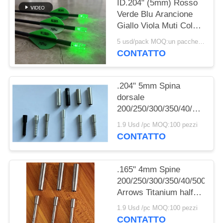
POLITICA
ID.204" (5mm) Rosso
Verde Blu Arancione
SULLA
Giallo Viola Muti Colore
PRIVACY
Nocks a Freccia
5 usd/pack MOQ:un pacchetto
Illuminati Con
CONTATTO
Interruttore Pulsante in
Ottone
.204" 5mm Spina
dorsale
200/250/300/350/40/500
Frecce spigoli a metà
1.9 Usd /pc MOQ:100 pezzi
CONTATTO
.165" 4mm Spine
200/250/300/350/40/500
Arrows Titanium half
out inserts and Collars
1.9 Usd /pc MOQ:100 pezzi
Sleeve
CONTATTO